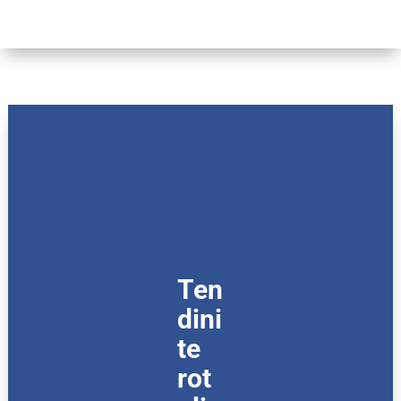
Ten
dini
te
rot