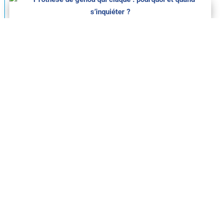
Prothèse de genou qui claque : pourquoi et
quand s’inquiéter ?
par
Dr Anthony Wajsfisz
|
28 juillet 2026
Fibrose après prothèse de genou
(arthrofibrose) : reconnaître et soigner
par
Dr Anthony Wajsfisz
|
8 juillet 2026