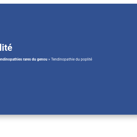
ité
endinopathies rares du genou
»
Tendinopathie du poplité