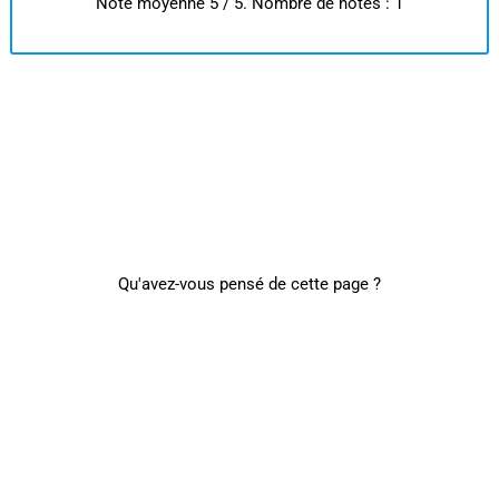
Note moyenne
5
/ 5. Nombre de notes :
1
Qu'avez-vous pensé de cette page ?
Note moyenne
5
/ 5. Nombre de notes :
1