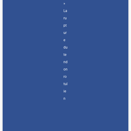
»
La
ru
pt
ur
e
du
te
nd
on
ro
tul
ie
n