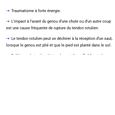
Traumatisme à forte énergie.
L’impact à l’avant du genou d’une chute ou d’un autre coup
est une cause fréquente de rupture du tendon rotulien.
Le tendon rotulien peut se déchirer à la réception d’un saut,
lorsque le genou est plié et que le pied est planté dans le sol.
Faiblesse du tendon. Un tendon rotulien affaibli est plus
susceptible de se déchirer. Une tendinite rotulienne peut par
exemple être à l’origine d’un affaiblissement du tendon
rotulien.
Maladie chronique. Les tendons affaiblis peuvent
également être causés par des maladies qui perturbent
l’approvisionnement en sang. Exemples : insuffisance rénale
chronique, lupus érythémateux systémique, polyarthrite
rhumatoïde, diabète, infections, maladies métaboliques.