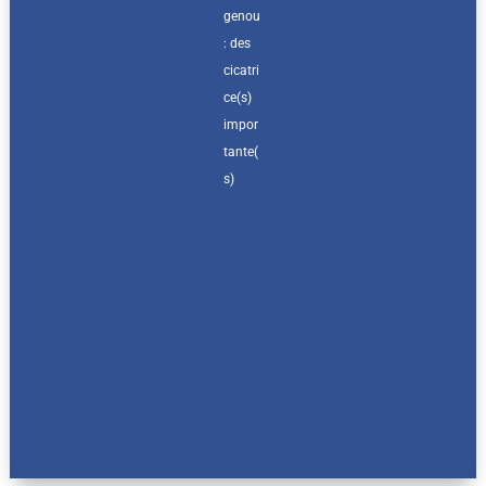
genou
: des
cicatri
ce(s)
impor
tante(
s)