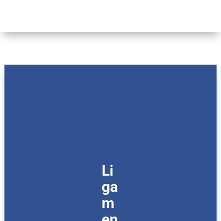
Li
ga
m
en