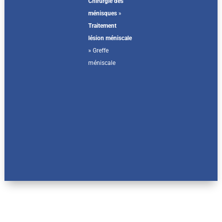
Chirurgie des
ménisques
»
Traitement
lésion méniscale
»
Greffe
méniscale