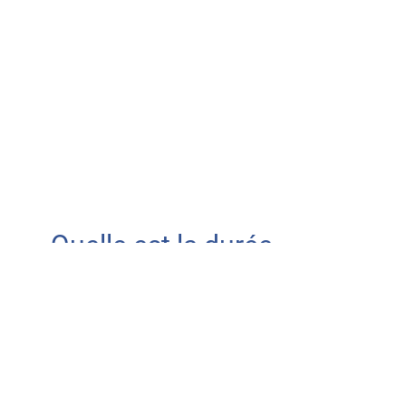
Quelle est la durée
d’hospitalisation ?
Le patient rentre à son domicile le jour même (chirurgie
ambulatoire).