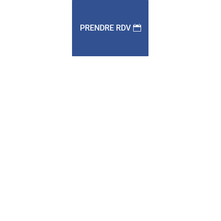
PRENDRE RDV
Qu'avez-vous pensé de cette page ?
Note moyenne
4.1
/ 5. Nombre de
notes :
10