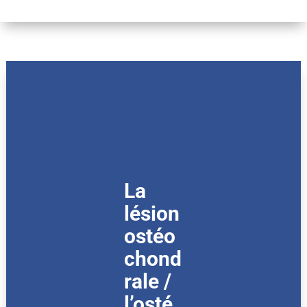
La
lésion
ostéo
chond
rale /
l’osté