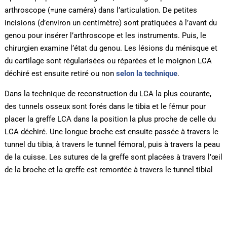
arthroscope (=une caméra) dans l’articulation. De petites
incisions (d’environ un centimètre) sont pratiquées à l’avant du
genou pour insérer l’arthroscope et les instruments. Puis, le
chirurgien examine l’état du genou. Les lésions du ménisque et
du cartilage sont régularisées ou réparées et le moignon LCA
déchiré est ensuite retiré ou non
selon la technique
.
Dans la technique de reconstruction du LCA la plus courante,
des tunnels osseux sont forés dans le tibia et le fémur pour
placer la greffe LCA dans la position la plus proche de celle du
LCA déchiré. Une longue broche est ensuite passée à travers le
tunnel du tibia, à travers le tunnel fémoral, puis à travers la peau
de la cuisse. Les sutures de la greffe sont placées à travers l’œil
de la broche et la greffe est remontée à travers le tunnel tibial
puis dans le tunnel fémoral. La greffe est maintenue sous
tension et fixée à l’aide de vis, de rondelles à pointes, ou
d’agrafes. Les dispositifs utilisés pour maintenir la greffe en
place ne sont généralement pas retirés par la suite. Ces