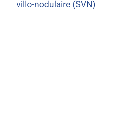
villo-nodulaire (SVN)
Antécédents médicaux et examen clinique
Le médecin consulté interroge le patient sur ses antécédents et
ses symptômes. Un examen clinique est également pratiqué.
Examens d’imagerie
LA RADIOGRAPHIE
La radiographie crée des images claires de structures denses
comme l’os. Si la SVN n’a pas endommagé l’os, elle peut ne pas
être détectée via une radiographie. Cependant, les images
peuvent permettre au médecin d’éliminer d’autres pathologies.