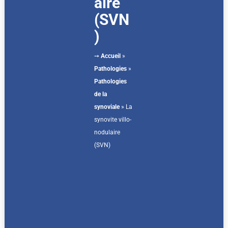
aire
(SVN
)
➙
Accueil
»
Pathologies
»
Pathologies
de la
synoviale
»
La
synovite villo-
nodulaire
(SVN)