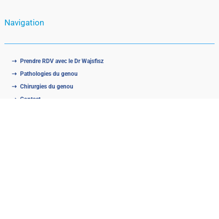
Navigation
Prendre RDV avec le Dr Wajsfisz
Pathologies du genou
Chirurgies du genou
Contact
Mentions légales
|
Cookies
Copyright Clinique Drouot PARIS |
WENEW
–
WKDO
©