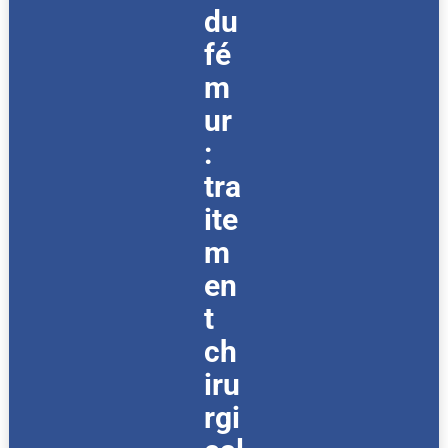
du
fé
m
ur
:
tra
ite
m
en
t
ch
iru
rgi