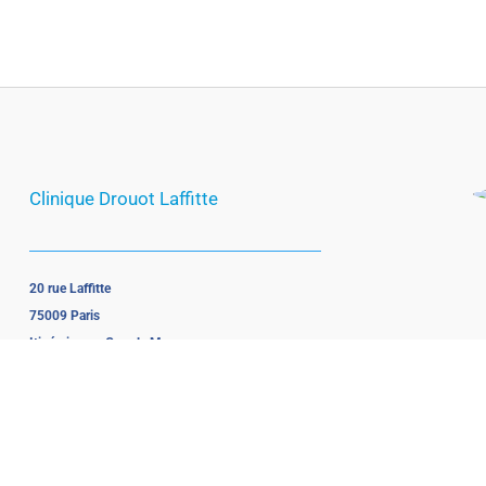
Clinique Drouot Laffitte
20 rue Laffitte
75009 Paris
Itinéraire sur Google Maps