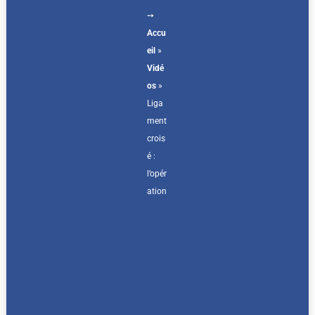
➙
Accu
eil
»
Vidé
os
»
Liga
ment
crois
é :
l’opér
ation