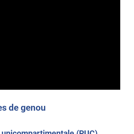
es de genou
e unicompartimentale (PUC)