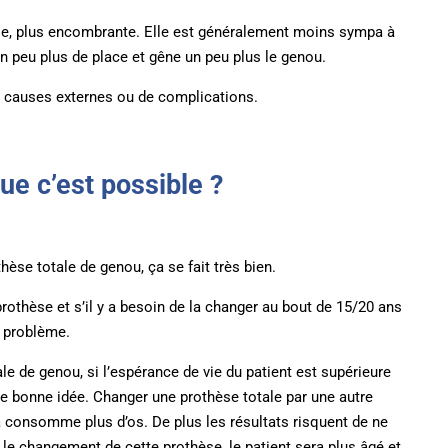
se, plus encombrante. Elle est généralement moins sympa à
un peu plus de place et gêne un peu plus le genou.
 de causes externes ou de complications.
ue c’est possible ?
se totale de genou, ça se fait très bien.
othèse et s’il y a besoin de la changer au bout de 15/20 ans
s problème.
 de genou, si l’espérance de vie du patient est supérieure
une bonne idée. Changer une prothèse totale par une autre
ça consomme plus d’os. De plus les résultats risquent de ne
 le changement de cette prothèse, le patient sera plus âgé et