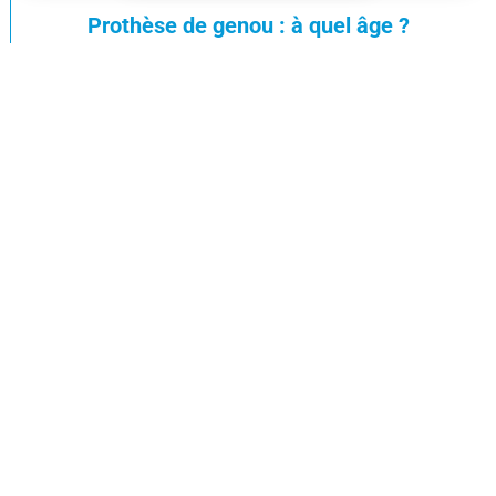
Prothèse de genou : à quel âge ?
par
Docteur Anthony Wajsfisz
|
28 novembre 2023
Durée de vie d’une prothèse de genou
par
Docteur Anthony Wajsfisz
|
14 novembre 2023
Ligaments et prothèses
par
Docteur Anthony Wajsfisz
|
24 octobre 2023
La prothèse de genou
par
Docteur Anthony Wajsfisz
|
10 octobre 2023