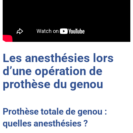
Les anesthésies lors
d’une opération de
prothèse du genou
Prothèse totale de genou :
quelles anesthésies ?