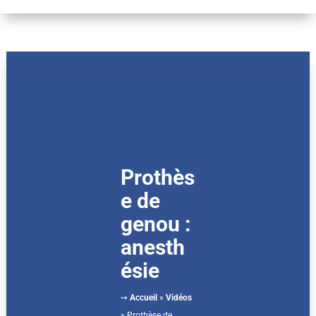
Prothès
e de
genou :
anesth
ésie
➙
Accueil
»
Vidéos
»
Prothèse de