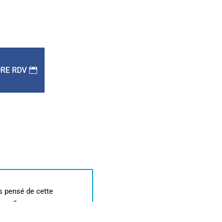
RE RDV
s pensé de cette
age ?