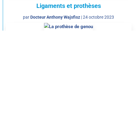
Ligaments et prothèses
par
Docteur Anthony Wajsfisz
|
24 octobre 2023
La prothèse de genou
par
Docteur Anthony Wajsfisz
|
10 octobre 2023
Sport et arthrose
par
Docteur Anthony Wajsfisz
|
19 septembre 2023