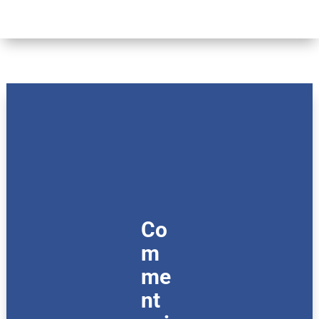
Co
m
me
nt