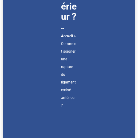
érie
ur ?
➙
Accueil
»
Commen
t soigner
une
rupture
du
ligament
croisé
antérieur
?