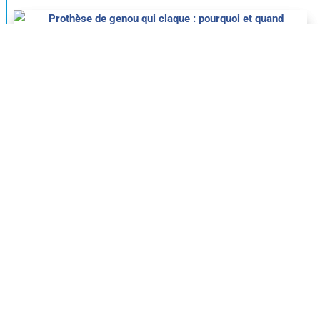
Prothèse de genou qui claque : pourquoi et
quand s’inquiéter ?
par
Dr Anthony Wajsfisz
|
28 juillet 2026
Fibrose après prothèse de genou
(arthrofibrose) : reconnaître et soigner
par
Dr Anthony Wajsfisz
|
8 juillet 2026