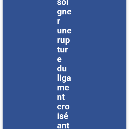
soi
gne
r
une
rup
tur
e
du
liga
me
nt
cro
isé
ant