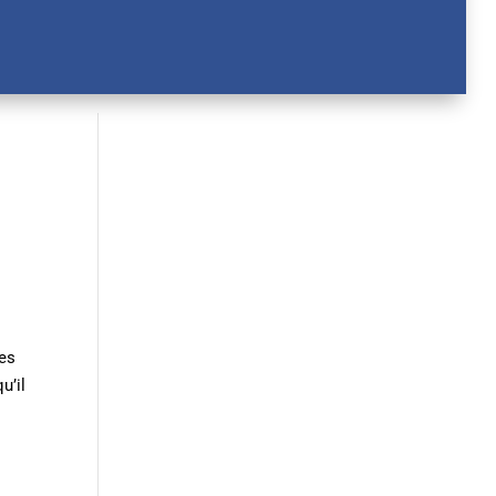
mes
u’il