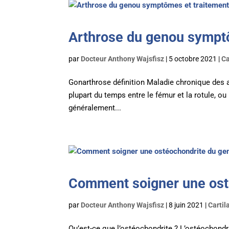
Arthrose du genou sympt
par
Docteur Anthony Wajsfisz
|
5 octobre 2021
|
Ca
Gonarthrose définition Maladie chronique des ar
plupart du temps entre le fémur et la rotule, o
généralement...
Comment soigner une ost
par
Docteur Anthony Wajsfisz
|
8 juin 2021
|
Cartil
Qu’est-ce que l’ostéochondrite ? L’ostéochondri