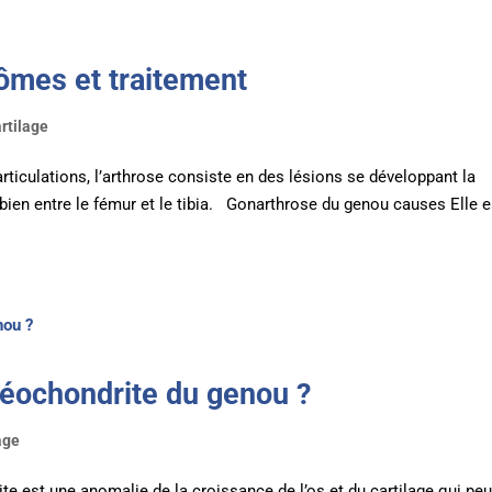
ômes et traitement
rtilage
ticulations, l’arthrose consiste en des lésions se développant la
u bien entre le fémur et le tibia. Gonarthrose du genou causes Elle e
éochondrite du genou ?
age
te est une anomalie de la croissance de l’os et du cartilage qui peu