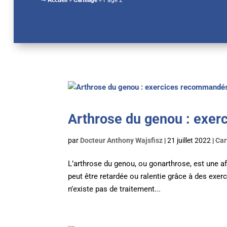
➙
Accueil
»
Cartilage
»
Page 2
Arthrose du genou : exer
par
Docteur Anthony Wajsfisz
|
21 juillet 2022
|
Car
L’arthrose du genou, ou gonarthrose, est une a
peut être retardée ou ralentie grâce à des exerc
n’existe pas de traitement...