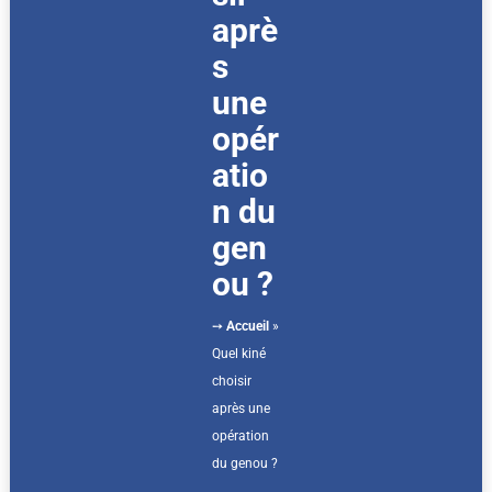
aprè
s
une
opér
atio
n du
gen
ou ?
➙
Accueil
»
Quel kiné
choisir
après une
opération
du genou ?