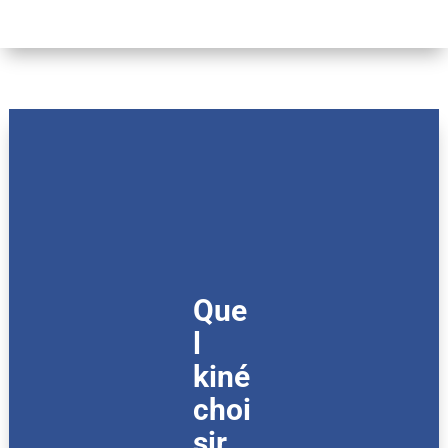
Que
l
kiné
choi
sir