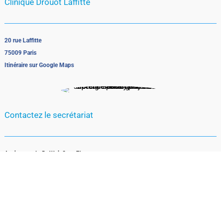
Clinique Drouot Laffitte
20 rue Laffitte
75009 Paris
Itinéraire sur Google Maps
Contactez le secrétariat
Assistante du Dr Wajsfisz : Florence
>>> Téléphone
07 62 78 19 20‬
Navigation