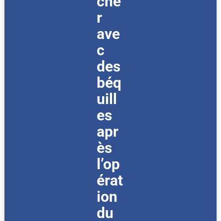
che
r
ave
c
des
béq
uill
es
apr
ès
l’op
érat
ion
du