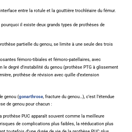
terface entre la rotule et la gouttière trochléaire du fémur.
 pourquoi il existe deux grands types de prothèses de
prothèse partielle du genou, se limite à une seule des trois
posantes fémoro-tibiales et fémoro-patellaires, avec
n le degré d’instabilité du genou (prothèse PTG à glissement
rnière, prothèse de révision avec quille d’extension
de genou (
gonarthrose
, fracture du genou…), c’est l’étendue
hèse de genou pour chacun :
la prothèse PUC apparaît souvent comme la meilleure
s risques de complications plus faibles, la rééducation plus
ent toutefois d’une durée de vie de la prothèse PUC plus