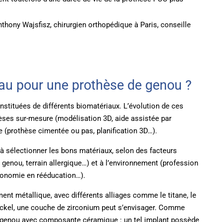
Anthony Wajsfisz, chirurgien orthopédique à Paris, conseille
au pour une prothèse de genou ?
stituées de différents biomatériaux. L’évolution de ces
èses sur-mesure (modélisation 3D, aide assistée par
e (prothèse cimentée ou pas, planification 3D…).
à sélectionner les bons matériaux, selon des facteurs
u genou, terrain allergique…) et à l’environnement (profession
utonomie en rééducation…).
nt métallique, avec différents alliages comme le titane, le
ickel, une couche de zirconium peut s’envisager. Comme
e genou avec composante céramique : un tel implant possède