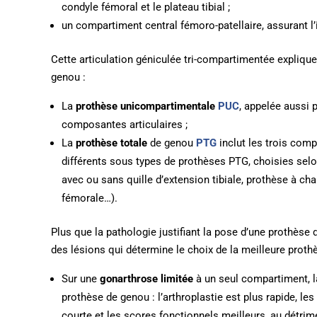
condyle fémoral et le plateau tibial ;
un compartiment central fémoro-patellaire, assurant l’in
Cette articulation géniculée tri-compartimentée explique
genou :
La
prothèse unicompartimentale
PUC
, appelée aussi 
composantes articulaires ;
La
prothèse totale
de genou
PTG
inclut les trois com
différents sous types de prothèses PTG, choisies selo
avec ou sans quille d’extension tibiale, prothèse à cha
fémorale…).
Plus que la pathologie justifiant la pose d’une prothèse 
des lésions qui détermine le choix de la meilleure prot
Sur une
gonarthrose limitée
à un seul compartiment, 
prothèse de genou : l’arthroplastie est plus rapide, le
courte et les scores fonctionnels meilleurs, au détrim