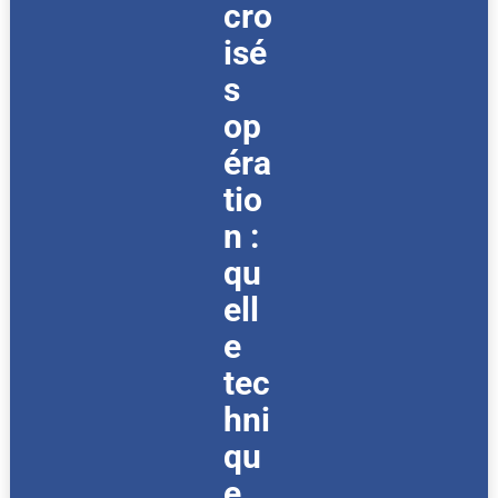
cro
isé
s
op
éra
tio
n :
qu
ell
e
tec
hni
qu
e