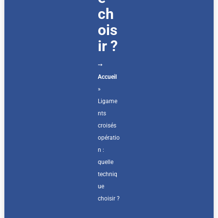
ch
ois
ir ?
➙
Accueil
»
Ligame
nts
croisés
opératio
n :
quelle
techniq
ue
choisir ?