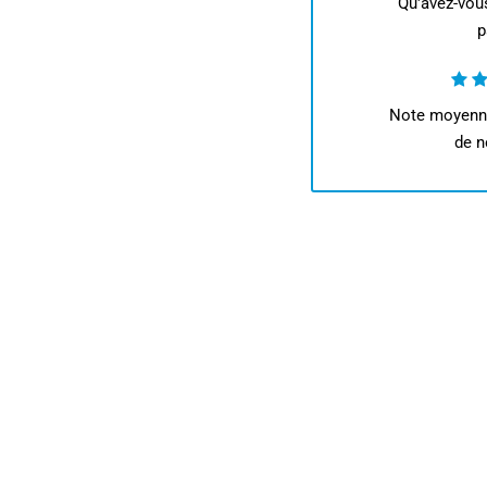
Qu'avez-vou
p
Note moyen
de n