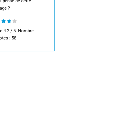
s pensé de cette
age ?
ne
4.2
/ 5. Nombre
otes :
58