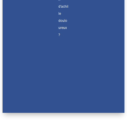
d’achil
le
doulo
ureux
?