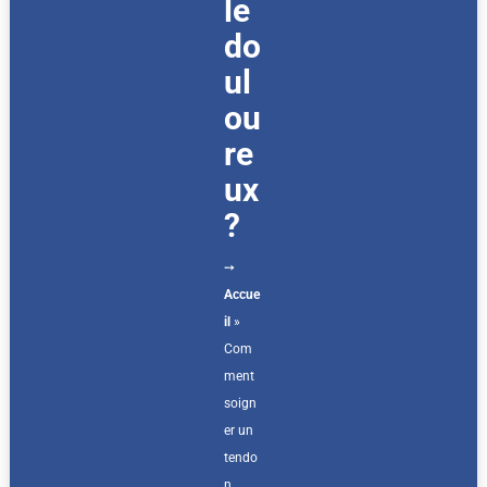
le
do
ul
ou
re
ux
?
➙
Accue
il
»
Com
ment
soign
er un
tendo
n